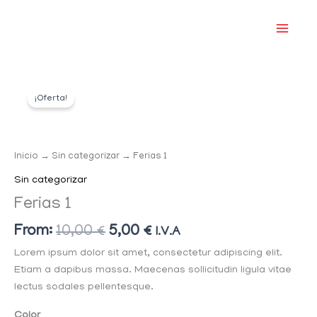
Ir
al
contenido
El
El
Ferias
precio
precio
¡Oferta!
1
original
actual
cantidad
era:
es:
10,00 €.
5,00 €.
Inicio
→
Sin categorizar
→ Ferias 1
Sin categorizar
Ferias 1
From:
10,00
€
5,00
€
I.V.A
Lorem ipsum dolor sit amet, consectetur adipiscing elit.
Etiam a dapibus massa. Maecenas sollicitudin ligula vitae
lectus sodales pellentesque.
Color