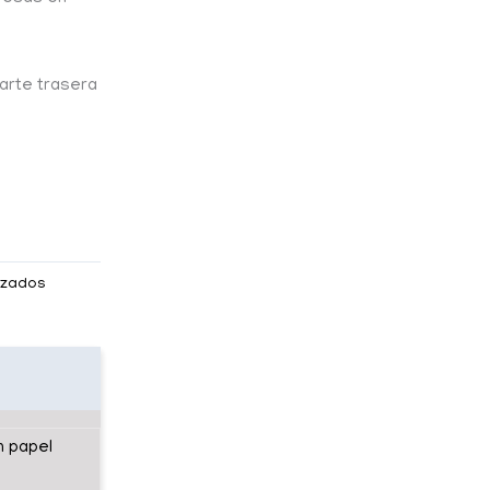
parte trasera
izados
n papel