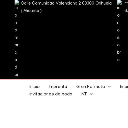
Ir
Calle Comunidad Valenciana 2 03300 Orihuela
in
al
( Alicante )
nt
contenido
Inicio
Imprenta
Gran Formato
Impr
Invitaciones de boda
NT