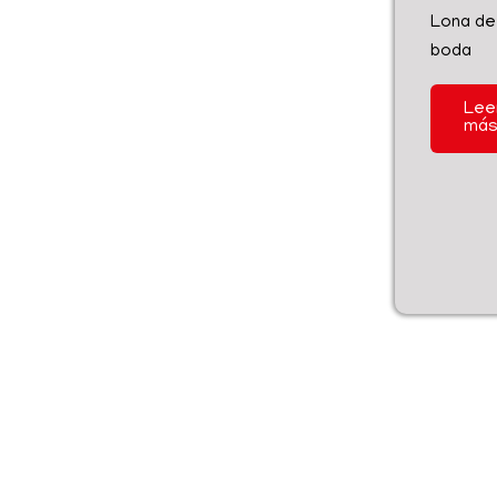
Lona de
boda
Lee
má