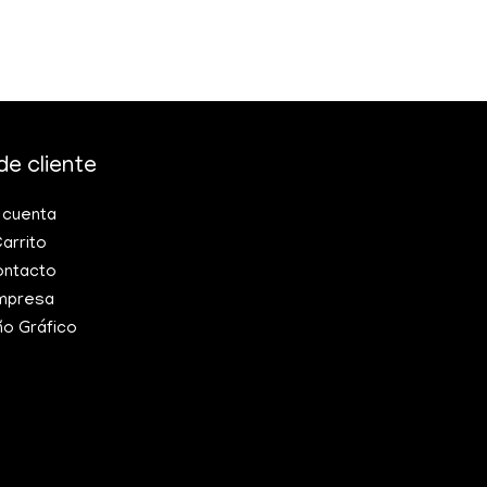
de cliente
 cuenta
arrito
ntacto
mpresa
ño Gráfico