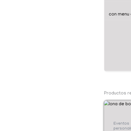
con menu e
Productos r
Eventos
personal