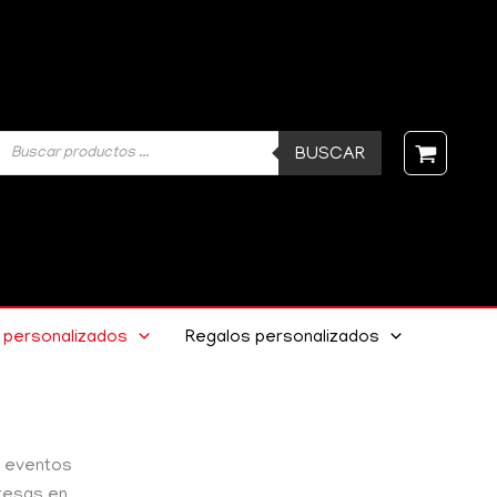
Búsqueda
BUSCAR
de
productos
dos
→
 personalizados
Regalos personalizados
lizadas
a eventos
presas en