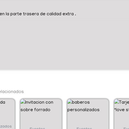
n la parte trasera de calidad extra .
elacionados
Este
producto
tiene
múltiples
izados