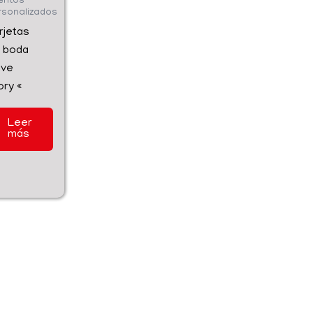
entos
rsonalizados
rjetas
 boda
ove
ory «
Leer
más