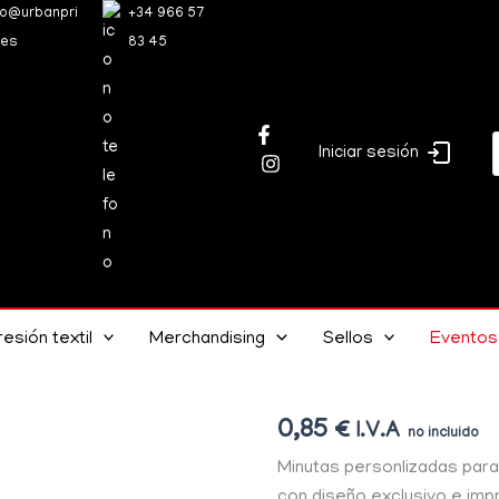
fo@urbanpri
+34 966 57
.es
83 45
Iniciar sesión
Minutas
Inicio
→
Eventos personaliza
personalizadas
Minutas personalizadas
cantidad
esión textil
Merchandising
Sellos
Eventos
Eventos personalizados
Minutas persona
0,85
€
I.V.A
Minutas personlizadas par
con diseño exclusivo e im