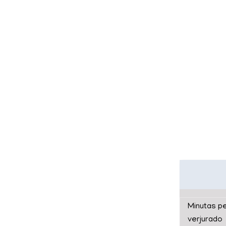
DESCRI
Minutas p
verjurado