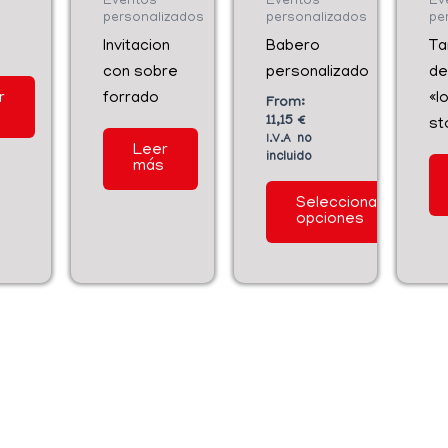
Eventos
Eventos
Ev
variantes.
personalizados
personalizados
pe
Las
Invitacion
Babero
Ta
opciones
con sobre
personalizado
de
se
r
forrado
«l
From:
s
pueden
11,15
€
st
elegir
I.V.A
Leer
más
en
la
Seleccionar
opciones
página
de
producto