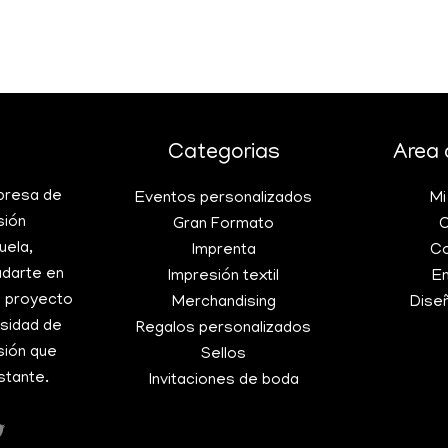
Categorias
Area 
presa de
Eventos personalizados
Mi
sión
Gran Formato
C
uela,
Imprenta
Co
udarte en
Impresión textil
E
n proyecto
Merchandising
Dise
esidad de
Regalos personalizados
sión que
Sellos
stante.
Invitaciones de boda